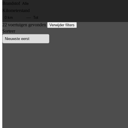
Brandstof
Kilometerstand
—
22 voertuigen gevonden
Verwijder filters
Sorteer