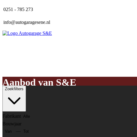
0251 - 785 273
info@autogaragesene.nl
Home
Aanbod
Over ons
Contact
Aanbod van S&E
Zoekfilters
Fabrikant
Bouwjaar
—