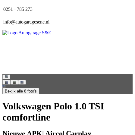
0251 - 785 273
info@autogaragesene.nl
Home
Aanbod
Over ons
Contact
Bekijk alle 8 foto's
Volkswagen Polo 1.0 TSI
comfortline
Nieuwe APK| Airco| Carplay