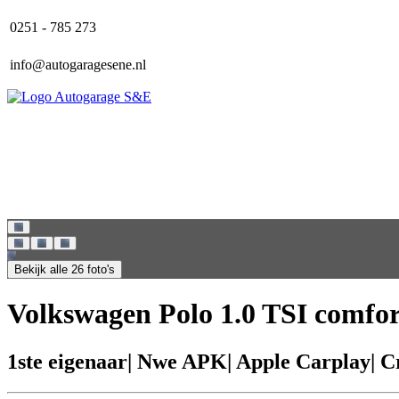
0251 - 785 273
info@autogaragesene.nl
Home
Aanbod
Over ons
Contact
Bekijk alle 26 foto's
Volkswagen Polo 1.0 TSI comfor
1ste eigenaar| Nwe APK| Apple Carplay| Cr