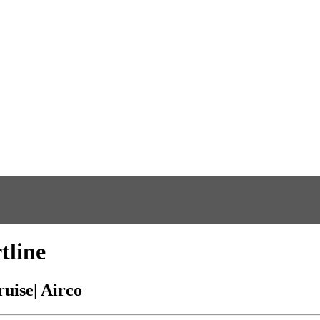
tline
uise| Airco