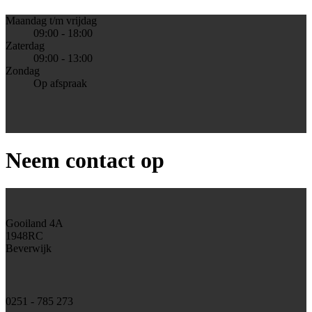
Maandag t/m vrijdag
09:00 - 18:00
Zaterdag
09:00 - 13:00
Zondag
Op afspraak
Neem contact op
Gooiland 4A
1948RC
Beverwijk
0251 - 785 273