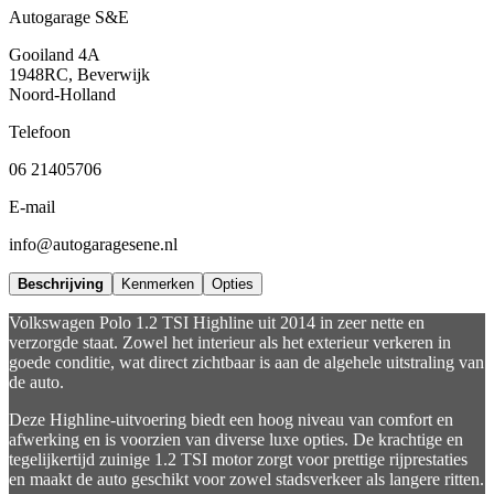
Autogarage S&E
Gooiland 4A
1948RC, Beverwijk
Noord-Holland
Telefoon
06 21405706
E-mail
info@autogaragesene.nl
Beschrijving
Kenmerken
Opties
Volkswagen Polo 1.2 TSI Highline uit 2014 in zeer nette en
verzorgde staat. Zowel het interieur als het exterieur verkeren in
goede conditie, wat direct zichtbaar is aan de algehele uitstraling van
de auto.
Deze Highline-uitvoering biedt een hoog niveau van comfort en
afwerking en is voorzien van diverse luxe opties. De krachtige en
tegelijkertijd zuinige 1.2 TSI motor zorgt voor prettige rijprestaties
en maakt de auto geschikt voor zowel stadsverkeer als langere ritten.