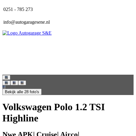
0251 - 785 273
info@autogaragesene.nl
Home
Aanbod
Over ons
Contact
Bekijk alle 28 foto's
Volkswagen Polo 1.2 TSI
Highline
Nwe APK| Cruise| Airco|