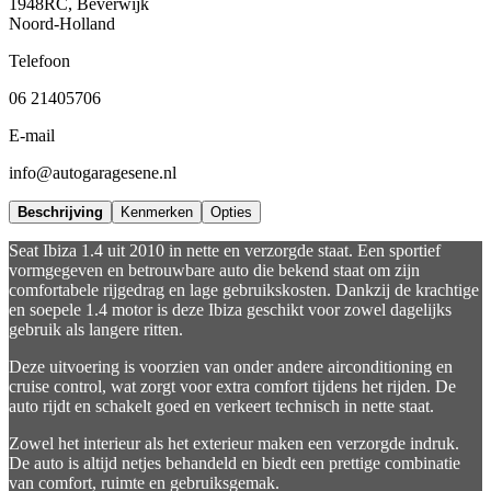
1948RC, Beverwijk
Noord-Holland
Telefoon
06 21405706
E-mail
info@autogaragesene.nl
Beschrijving
Kenmerken
Opties
Seat Ibiza 1.4 uit 2010 in nette en verzorgde staat. Een sportief
vormgegeven en betrouwbare auto die bekend staat om zijn
comfortabele rijgedrag en lage gebruikskosten. Dankzij de krachtige
en soepele 1.4 motor is deze Ibiza geschikt voor zowel dagelijks
gebruik als langere ritten.
Deze uitvoering is voorzien van onder andere airconditioning en
cruise control, wat zorgt voor extra comfort tijdens het rijden. De
auto rijdt en schakelt goed en verkeert technisch in nette staat.
Zowel het interieur als het exterieur maken een verzorgde indruk.
De auto is altijd netjes behandeld en biedt een prettige combinatie
van comfort, ruimte en gebruiksgemak.