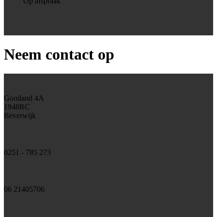
Op afspraak
Neem contact op
Gooiland 4A
1948RC
Beverwijk
0251 - 785 273
06 21405706