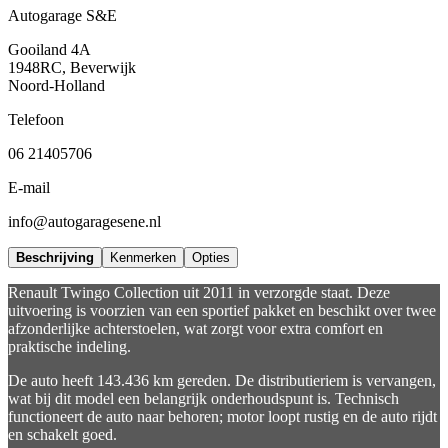
Autogarage S&E
Gooiland 4A
1948RC, Beverwijk
Noord-Holland
Telefoon
06 21405706
E-mail
info@autogaragesene.nl
Beschrijving
Kenmerken
Opties
Renault Twingo Collection uit 2011 in verzorgde staat. Deze
uitvoering is voorzien van een sportief pakket en beschikt over twee
afzonderlijke achterstoelen, wat zorgt voor extra comfort en
praktische indeling.
De auto heeft 143.436 km gereden. De distributieriem is vervangen,
wat bij dit model een belangrijk onderhoudspunt is. Technisch
functioneert de auto naar behoren; motor loopt rustig en de auto rijdt
en schakelt goed.