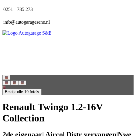
0251 - 785 273
info@autogaragesene.nl
Home
Aanbod
Over ons
Contact
Bekijk alle 19 foto's
Renault Twingo 1.2-16V
Collection
2de eigenaar| Airco| Distr vervangen|Nwe