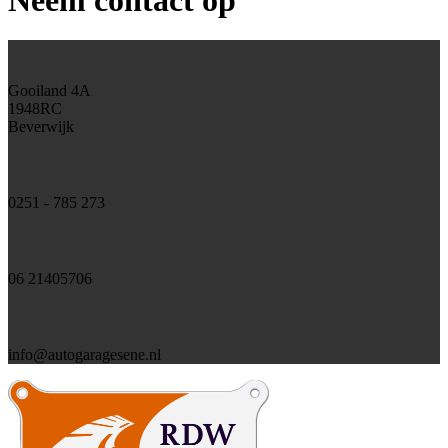
Neem contact op
Gooiland 4A
1948RC
Beverwijk
0251 - 785 273
06 21405706
info@autogaragesene.nl