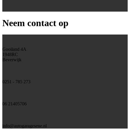
Neem contact op
Gooiland 4A
1948RC
Beverwijk
0251 - 785 273
06 21405706
info@autogaragesene.nl