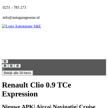
0251 - 785 273
info@autogaragesene.nl
Home
Aanbod
Over ons
Contact
Bekijk alle 19 foto's
Renault Clio 0.9 TCe
Expression
Nieuwe APK| Airco| Navigatie| Cruise